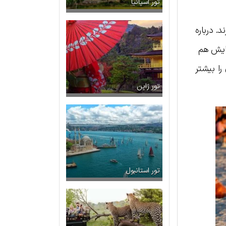
تور اسپانیا
 درباره
هایش هم
را بیشتر
تور ژاپن
تور استانبول