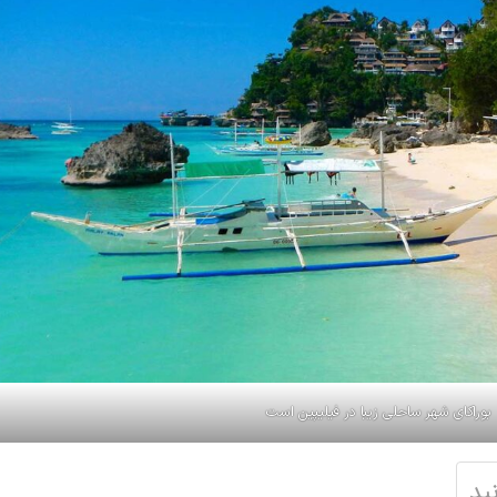
بورا‌کای شهر ساحلی زیبا در فیلیپین است
ید