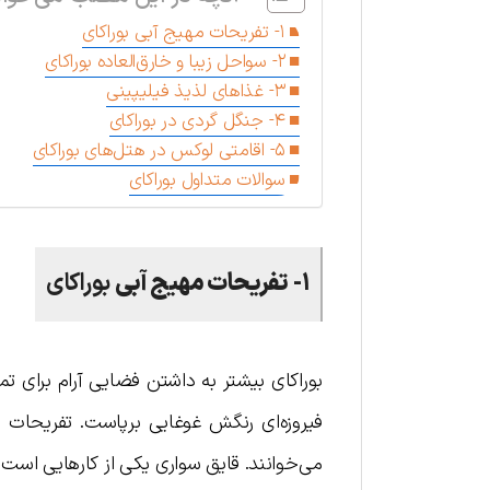
۱- تفریحات مهیج آبی بو‌را‌کای
۲- سواحل زیبا و خارق‌العاده بو‌ر‌اکا‌ی
۳- غذاهای لذیذ فیلیپینی
۴- جنگل گردی در بوراکای
۵- اقامتی لوکس در هتل‌های بوراکای
سوالات متداول بو‌ر‌اکا‌ی
۱- تفریحات مهیج آبی
بو‌را‌کای
بوراکای بیشتر به داشتن فضایی آرام برای 
فیروزه‌ای رنگش غوغایی برپاست. تفریحات و
می‌خوانند. قایق سواری یکی از کارهایی است ک