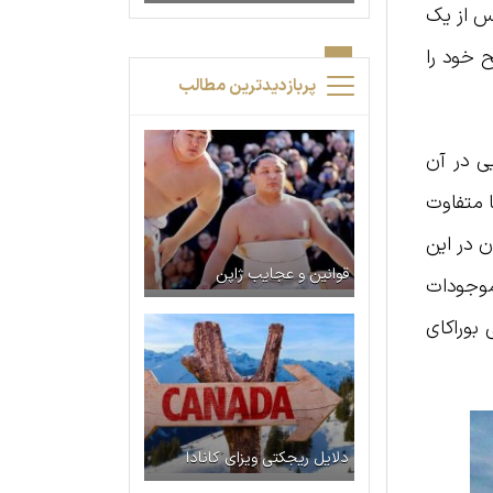
پس از یک
ح خود را
پربازدیدترین مطالب
ی در آن
ا متفاوت
ن در این
قوانین و عجایب ژاپن
موجودات
بو‌راکای
دلایل ریجکتی ویزای کانادا