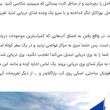
 ساحل را بچرخید و از مناظر کارت پستالی که میبینید عکاسی کنید. 
 بوراکای لنگر انداخته و با سرو یک وعده غذای دریایی لذیذ تفری
 در واقع رفتن به اعماق آب‌هایی که کمیاب‌ترین موجودات دریای
ی است. پس حتما سری به مراکز غواصی بزنید و در یک سفر کوتاه ام
ی شما را به پری دریایی تبدیل می‌کند! تعجب نکنید، پری دریایی شد
 مرکز شنای پری دریایی بروید یک لباس اجاره کرده و مانند این 
فوتبال ساحلی، اسکی روی آب، پاراگلایدر و … از دیگر تفریحات آبی 