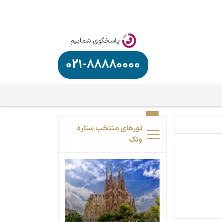
پاسخگوی شماییم
021-88880000
تورهای منتخب ستاره
ونک