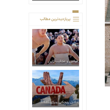
پربازدیدترین مطالب
قوانین و عجایب ژاپن
دلایل ریجکتی ویزای کانادا