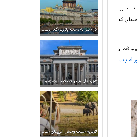
تا ماریا
له‌ای که
در سفر به سنت پترزبورگ، روسیه از چه جاذبه‌هایی دیدن کنیم؟
ریب شد و
ر اسپانیا
موزه دل پرادو مادرید | پربازدیدترین موزه اسپانیا
تجربه حیات وحش آفریقای جنوبی در تعطیلات نوروز