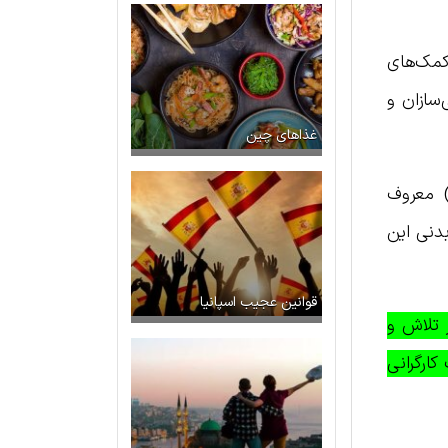
نا با کمک‌های
‌سازان و
غذاهای چین
رگران بندر در ساخت این بنا بسیار چشمگیر بود. این افراد که به «لوس باستائیکسوس» (Los Basteixos) معروف
دنی این
قوانین عجیب اسپانیا
ز تلاش و
ارگرانی