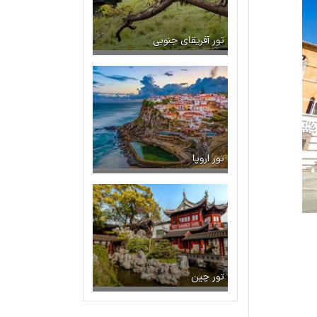
تور آفریقای جنوبی
تور اروپا
تور چین