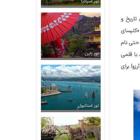
تور اسپانیا
تاریخ و
 «کلیسای
 حتی نام
نیایی، با قلمی
تور ژاپن
زو! برای
تور استانبول