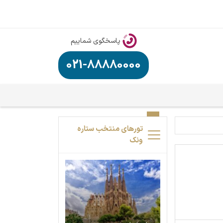
پاسخگوی شماییم
021-88880000
تورهای منتخب ستاره
ونک