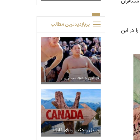
مسافران
پربازدیدترین مطالب
ا در این
قوانین و عجایب ژاپن
دلایل ریجکتی ویزای کانادا