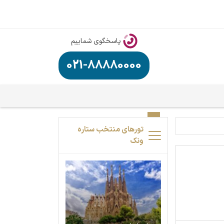
پاسخگوی شماییم
021-88880000
تورهای منتخب ستاره
ونک