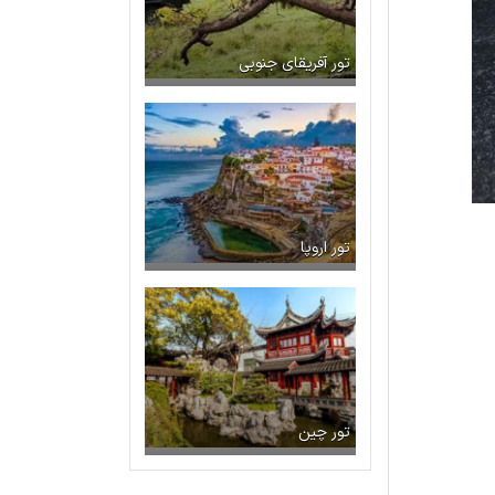
تور آفریقای جنوبی
تور اروپا
تور چین