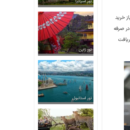
تور اسپانیا
از خرید
در صرفه
ریافت
تور ژاپن
تور استانبول