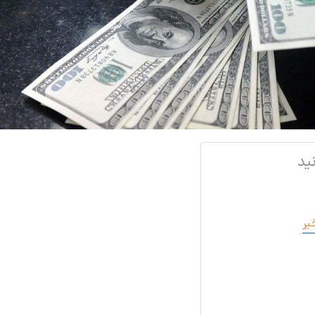
ید
یر