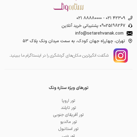
۰۲۱ ۸۸۸۸۰۰۰۰
-
۰۲۱ ۴۲۳۰۹
09025198267
پشتیبانی خرید آنلاین
info@setarehvanak.com
تهران، چهارراه جهان کودک، به سمت میدان ونک پلاک ۵۳
شگفت انگیز‌ترین مکان‌های گردشگری را در اینستاگرام ما ببینید.
تورهای ویژه ستاره ونک
تور اروپا
تور تایلند
تور آفریقای جنوبی
تور مالدیو
تور استانبول
تور دبی