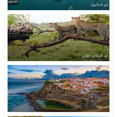
تور استانبول
تور آفریقای جنوبی
تور اروپا