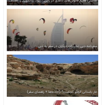
نمایش عظیم فانوس‌های کاغذی در ژاپن – نبوتا ماتسوری (Nebuta Matsuri) در آئوموری
سفرنامه دبی تجربیات دیگران در سفر به دبی
غار باستانی کرفتو کجاست؟ (جاذبه‌ها + راهنمای سفر)