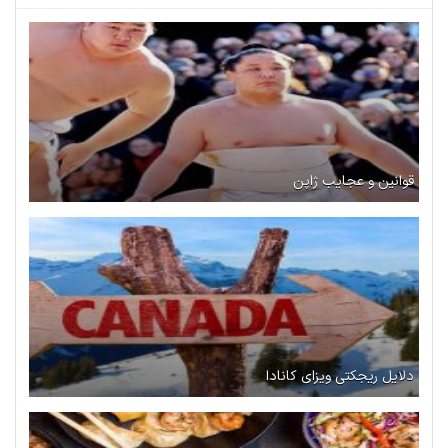
قوانین و عجایب ژاپن
دلایل ریجکتی ویزای کانادا