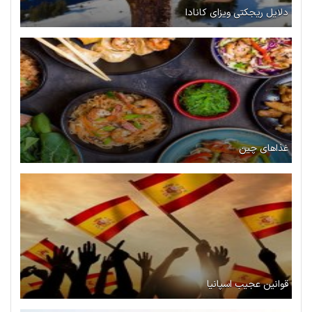
دلایل ریجکتی ویزای کانادا
غذاهای چین
قوانین عجیب اسپانیا