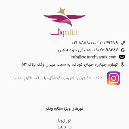
۰۲۱ ۸۸۸۸۰۰۰۰
-
۰۲۱ ۴۲۳۰۹
09025198267
پشتیبانی خرید آنلاین
info@setarehvanak.com
تهران، چهارراه جهان کودک، به سمت میدان ونک پلاک ۵۳
شگفت انگیز‌ترین مکان‌های گردشگری را در اینستاگرام ما ببینید.
تورهای ویژه ستاره ونک
تور اروپا
تور تایلند