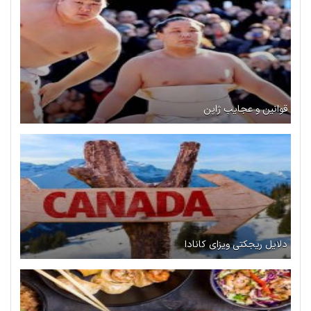
قوانین و عجایب ژاپن
دلایل ریجکتی ویزای کانادا