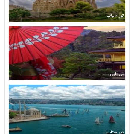
تور اسپانیا
تور ژاپن
تور استانبول