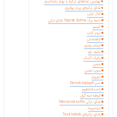
بهترین غذاهای ترکیه را بهتر بشناسید
غذای ترکیه‌ای پرده پیلاوی
کاگ کباب
دلمه برگ Yaprak dolma غذای ترکی
کیسیر
دونر کباب
لاهمجان
ایمام بیلدی
نخود پلو
بالیک اکمک
منمن
سوپ عدس
دوروم
دسر Ekmek kadayifi
راحت‌الحلقوم
کوفته اینه گول
غذای ترکی Mercimek kofte
دوندورما
غذای ترکیه‌ای Testi kebab