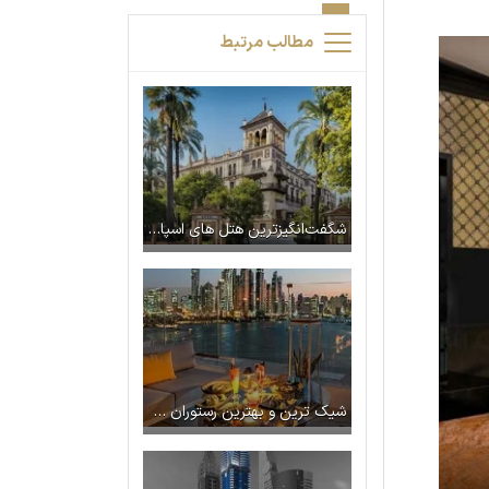
مطالب مرتبط
شگفت‌انگیزترین هتل های اسپانیا + تصاویر
شیک ترین و بهترین رستوران های دبی را بشناسید {+رستوران های دارای غذای ایرانی}