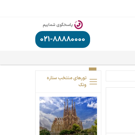
پاسخگوی شماییم
021-88880000
تورهای منتخب ستاره
ونک