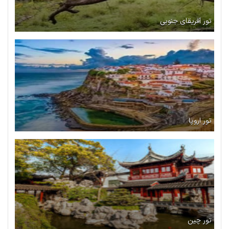
تور آفریقای جنوبی
تور اروپا
تور چین