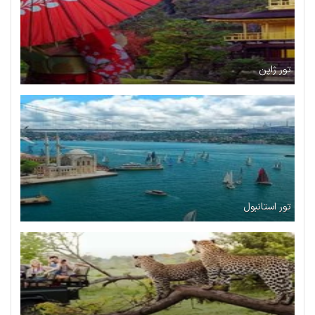
تور ژاپن
تور استانبول