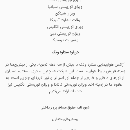
ویزای توریستی کانادا
ویزای توریستی اسپانیا
ویزای شینگن
وقت سفارت آمریکا
ویزای توریستی انگلیس
ویزای توریستی دبی
پاسپورت دومنیکا
درباره ستاره ونک
آژانس هواپیمایی ستاره ونک با بیش از سه دهه تجربه، یکی از بهترین‌ها در
زمینه فروش بلیط هواپیما است. این شرکت همچنین مجری مستقیم بسیاری
از تورهای داخلی و خارجی از جمله
تور اسپانیا
و
تور آفریقای جنوبی
است. به
علاوه ما در زمینه اخذ
ویزای توریستی کانادا
و
ویزای توریستی انگلیس
نیز
خدمات ارائه می‌کنیم.
شیوه نامه حقوق مسافر پرواز داخلی
پرسش‌های متداول