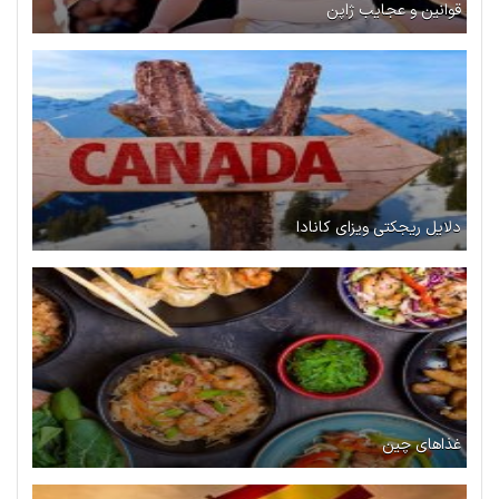
قوانین و عجایب ژاپن
دلایل ریجکتی ویزای کانادا
غذاهای چین