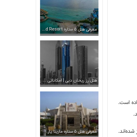
معرفی هتل ۵ ستاره Sun Island Resort مالدیو
هتل رز ریحان دبی | امکاناتی بالاتر از ۵ ستاره!
اده است.
یز شده‌اند.
معرفی هتل ۵ ستاره مارینا پارک کیش