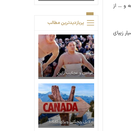
 و … از
پربازدیدترین مطالب
یار زیبای
قوانین و عجایب ژاپن
دلایل ریجکتی ویزای کانادا