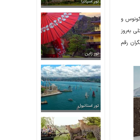
تور اسپانیا
کونوس و
ی به‌روز
گران رقم
تور ژاپن
تور استانبول