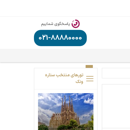
پاسخگوی شماییم
021-88880000
تورهای منتخب ستاره
ونک