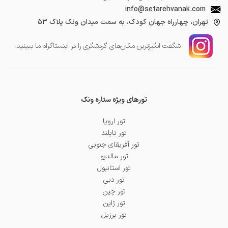
info@setarehvanak.com
تهران، چهارراه جهان کودک، به سمت میدان ونک پلاک ۵۳
شگفت انگیز‌ترین مکان‌های گردشگری را در اینستاگرام ما ببینید.
تورهای ویژه ستاره ونک
تور اروپا
تور تایلند
تور آفریقای جنوبی
تور مالدیو
تور استانبول
تور دبی
تور چین
تور ژاپن
تور برزیل