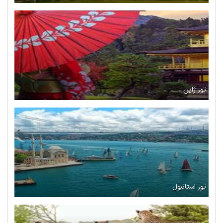
تور ژاپن
تور استانبول