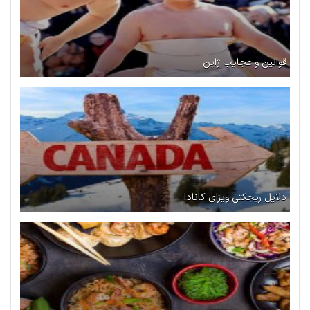
قوانین و عجایب ژاپن
دلایل ریجکتی ویزای کانادا