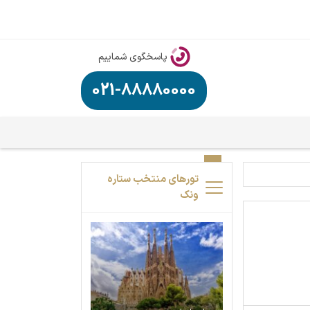
پاسخگوی شماییم
021-88880000
تورهای منتخب ستاره
ونک