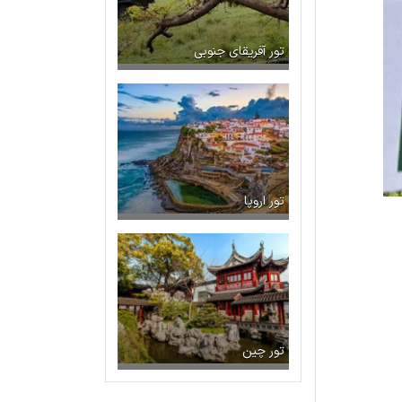
تور آفریقای جنوبی
تور اروپا
تور چین