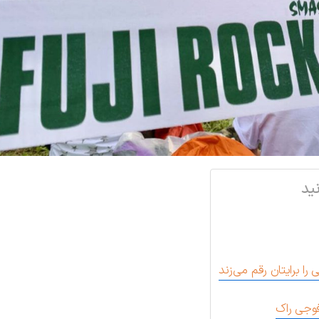
ید
را برایتان رقم می‌زند
فوجی راک