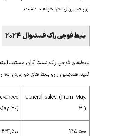
این فستیوال اجرا خواهند داشت.
بلیط فوجی راک فستیوال 2024
بلیط‌های فوجی راک نسبتا گران هستند. البته 
کنید. همچنین رزرو بلیط های دو روزه و سه روز
advanced
General sales (From May.
–May. 30)
31)
¥۲۴,۵۰۰
¥۲۵,۵۰۰