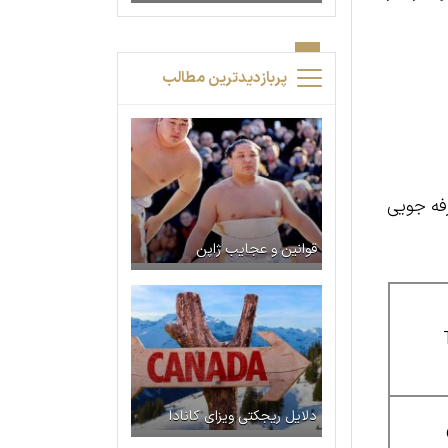
پربازدیدترین مطالب
رفه جویی
قوانین و عجایب ژاپن
دلایل ریجکتی ویزای کانادا