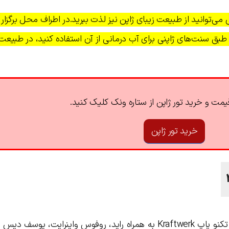
‌توانید از طبیعت زیبای ژاپن نیز لذت ببرید.در اطراف محل برگزار
بق سنت‌های ژاپنی برای آب درمانی از آن استفاده کنید، در طبیعت
مت و خرید تور ژاپن از ستاره ونک کلیک کنید.
خرید تور ژاپن
اولین تیترها برای سال ۲۰۲۴ اعلام شد! گروه تکنو پاپ Kraftwerk به همراه راید، روفوس واینرایت، 