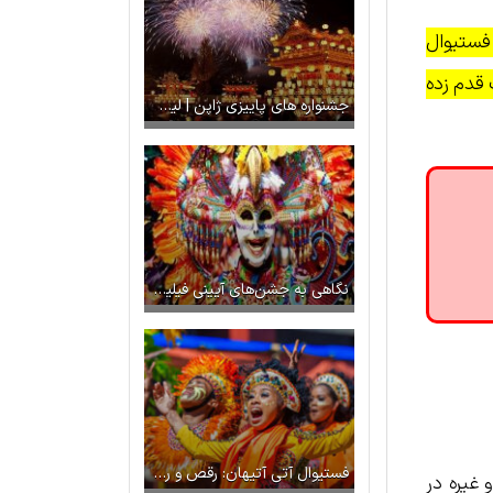
 فستیوال
 قدم زده
جشنواره های پاییزی ژاپن | لیست کامل
نگاهی به جشن‌های آیینی فیلیپین
فستیوال آتی آتیهان: رقص و رنگ در جزایر ویسایاس
یوسف دیس و غیره در