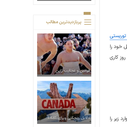
پربازدیدترین مطالب
 توریستی
ل خود را
زرو کرده وهم ویزای تایلند را دریافت کنند. در مجموع دریافت ویزای تایلند شرایط ساده‌ای داشته و نهایتاً به ۱۰ روز کاری
قوانین و عجایب ژاپن
د زیر را
دلایل ریجکتی ویزای کانادا