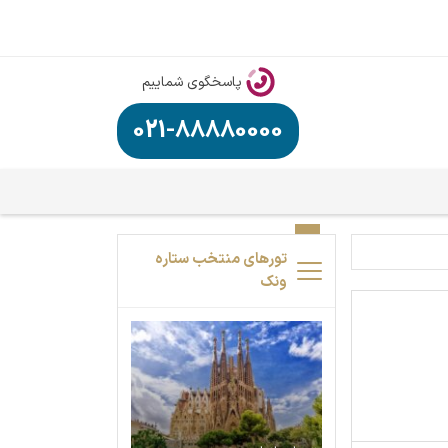
پاسخگوی شماییم
021-88880000
تورهای منتخب ستاره
ونک