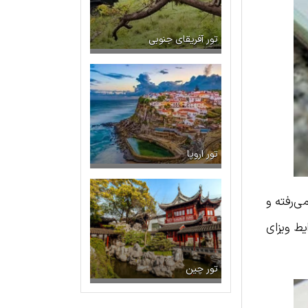
تور آفریقای جنوبی
تور اروپا
ی‌رفته و
یط ویزای
تور چین