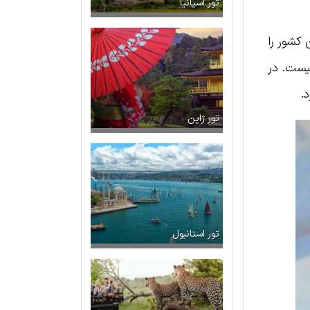
تور اسپانیا
 کشور را
یست. در
.
تور ژاپن
تور استانبول