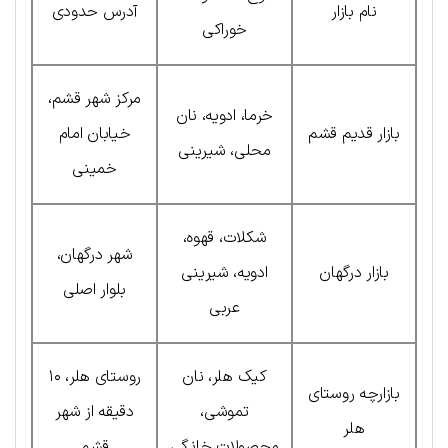
نام بازار
آدرس حدودی
خوراکی
مرکز شهر قشم،
خرما، ادویه، نان
بازار قدیم قشم
خیابان امام
محلی، شیرینی
خمینی
شکلات، قهوه،
شهر درگهان،
بازار درگهان
ادویه، شیرینی
بلوار اصلی
عربی
کیک هلر، نان
روستای هلر، ۱۰
بازارچه روستای
تموشی،
دقیقه از شهر
هلر
محصولات خانگی
قشم