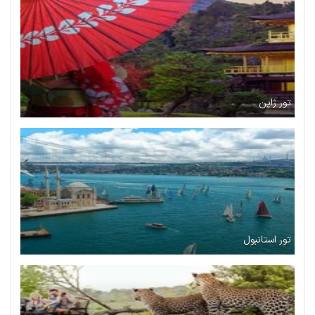
تور ژاپن
تور استانبول