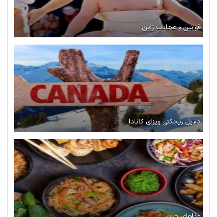
قوانین و عجایب ژاپن
دلایل ریجکتی ویزای کانادا
غذاهای چین