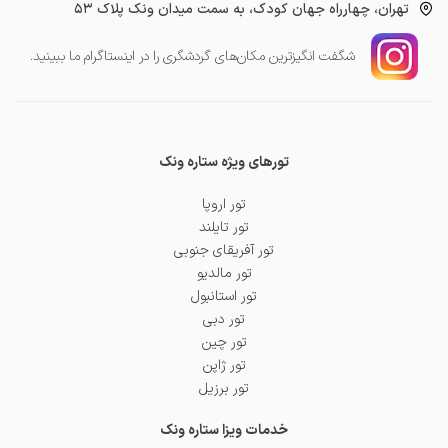
تهران، چهارراه جهان کودک، به سمت میدان ونک پلاک ۵۳
شگفت انگیز‌ترین مکان‌های گردشگری را در اینستاگرام ما ببینید.
تورهای ویژه ستاره ونک
تور اروپا
تور تایلند
تور آفریقای جنوبی
تور مالدیو
تور استانبول
تور دبی
تور چین
تور ژاپن
تور برزیل
خدمات ویزا ستاره ونک