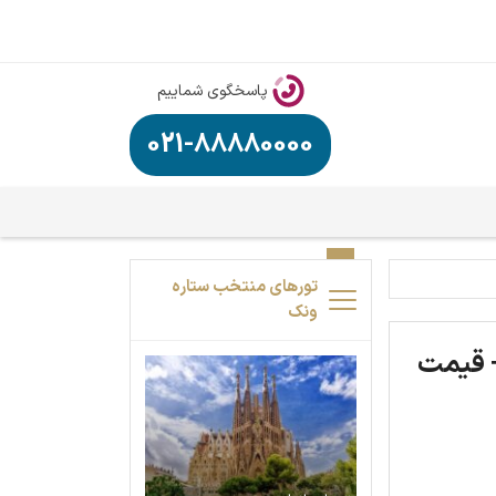
پاسخگوی شماییم
021-88880000
تورهای منتخب ستاره
ونک
ع خرید سیم کارت های دائمی و توریستی در ترکیه 2024 + قیمت