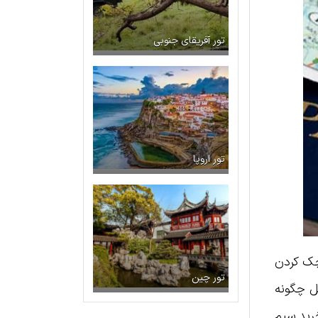
تور آفریقای جنوبی
تور اروپا
چک کردن
تور چین
ل چگونه
خرید سیم