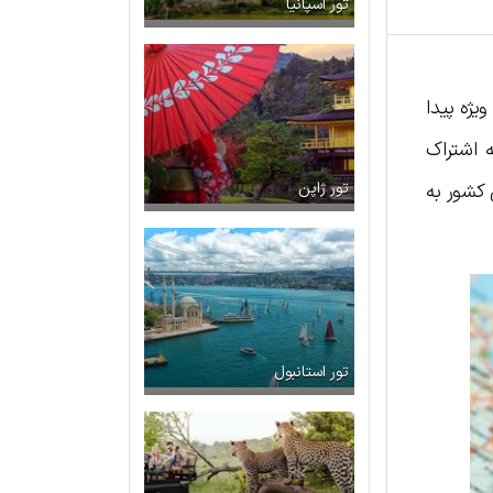
تور اسپانیا
یژه پیدا
 اشتراک
 کشور به
تور ژاپن
تور استانبول