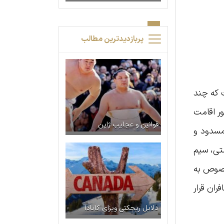
پربازدیدترین مطالب
ت که چند
ور اقامت
قوانین و عجایب ژاپن
 مسدود و
ستی، سیم
خصوص به
ران قرار
دلایل ریجکتی ویزای کانادا