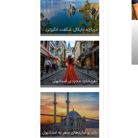
دریاچه بایکال؛ شگفت انگیزترین دریاچه یخ زده جهان
تفریحات مجردی استانبول
باید و نبایدهای سفر به استانبول