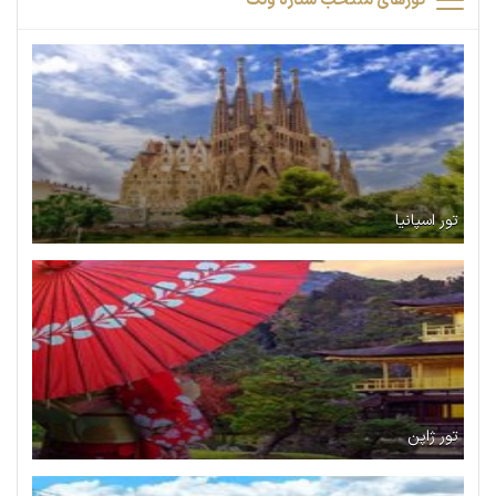
تورهای منتخب ستاره ونک
تور اسپانیا
تور ژاپن