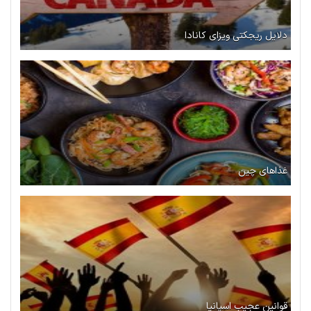
دلایل ریجکتی ویزای کانادا
غذاهای چین
قوانین عجیب اسپانیا