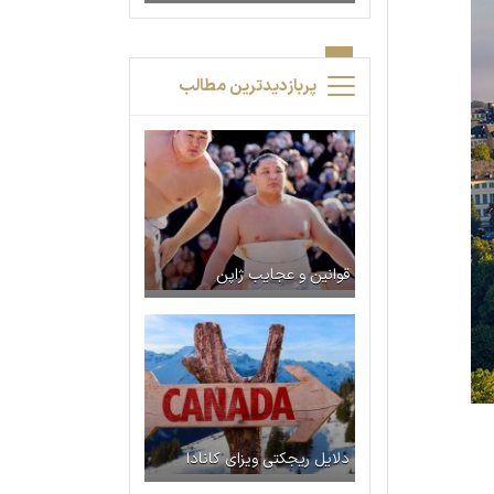
پربازدیدترین مطالب
قوانین و عجایب ژاپن
دلایل ریجکتی ویزای کانادا