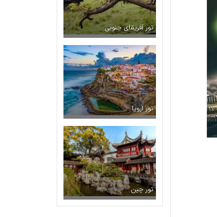
تور آفریقای جنوبی
تور اروپا
تور چین