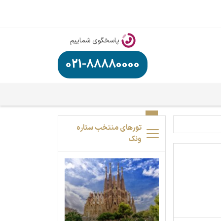
پاسخگوی شماییم
021-88880000
تورهای منتخب ستاره
ونک