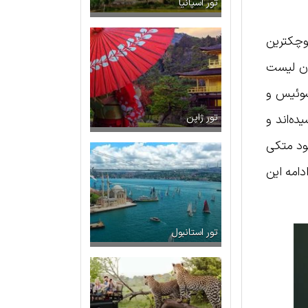
تور اسپانیا
وچکترین
ان لیست
سوئیس و
ده‌اند و
تور ژاپن
سود متکی
دامه این
تور استانبول