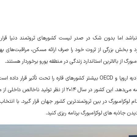
 نباشد اما بدون شک در صدر لیست کشورهای ثروتمند دنیا قرار م
 ۶۷۰۰۰۰ نفر جمعیت دارد و بخش بزرگی از ثروت خود را صرف ارائه مسکن، مراقبت‌های
ورگ از بالاترین استاندارد زندگی در منطقه یورو برخوردار هستند.
در حالی که بحران مالی جهانی و فشار اتحادیه اروپا و OECD بیشتر کشورهای قاره را تحت تأثیر قرار
نام لوکزامبورگ در بین ثروتمندترین کشور جهان قرار گیرد. با انتخا
یدن جاذبه های لوکزامبورگ برنامه ریزی کنید.