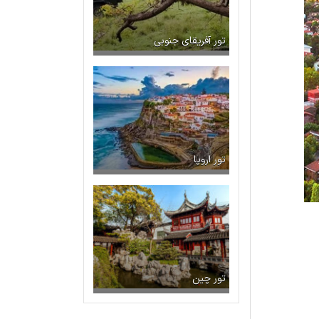
تور آفریقای جنوبی
تور اروپا
تور چین