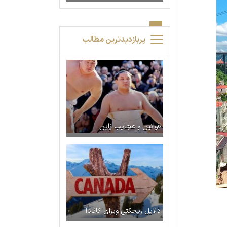
پربازدیدترین مطالب
قوانین و عجایب ژاپن
دلایل ریجکتی ویزای کانادا