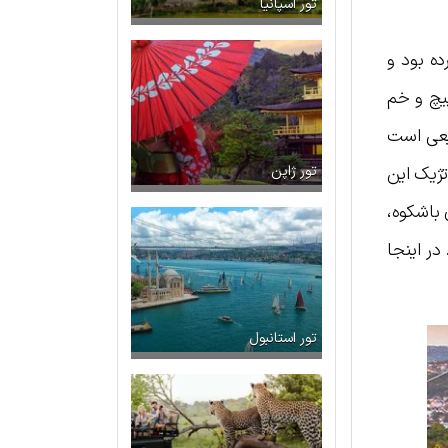
تور اسپانیا
ه بود و
پیچ و خم
بیعی است
تژیک این
تور ژاپن
 باشکوه،
در اینجا
تور استانبول