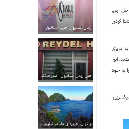
حل اروپا
شنا کردن
زمان فستیوال خرید استانبول
ه دریای
دند. این
ا به خود
هتل ریدل استانبول | استراحتگاهی فراموش نشدنی
ک‌ترین،
پالاوان: جزیره‌ای بکر در فیلیپین برای عاشقان طبیعت