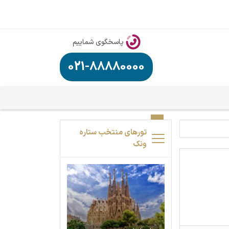
پاسخگوی شماییم
021-88880000
تورهای منتخب ستاره
ونک