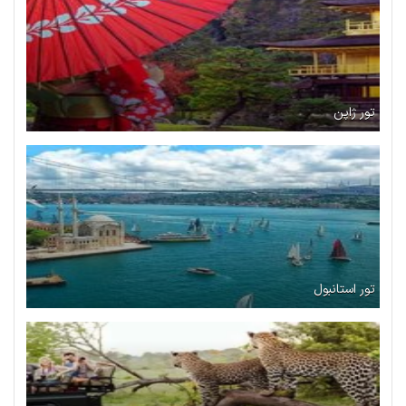
تور ژاپن
تور استانبول