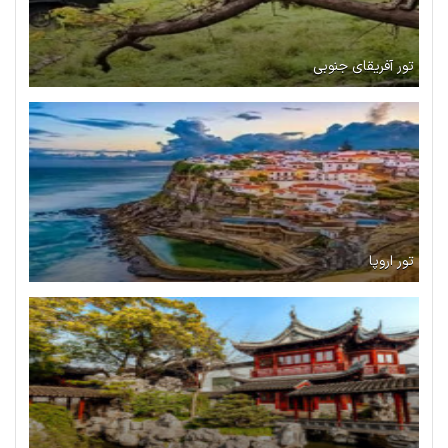
تور آفریقای جنوبی
تور اروپا