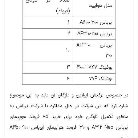
تعداد در ناوگان
مدل هواپیما
(فروند)
ایرباس A600-300
1
ایرباس AF310-300
2
ایرباس AF330-
10
300
بوئینگ ۷۴۷-۴۰۰F
3
بوئینگ ۷۷F
4
در خصوص ترکیش ایرلاین و ناوگان آن باید به این موضوع
اشاره کرد که این شرکت در حال مذاکره با شرکت ایرباس به
منظور تکمیل ناوگان خود برای خرید ۸۵ فروند هوپیمای
ایرباس A312 Neo و ۳۰ فروند هواپیمای ایرباس A350-900