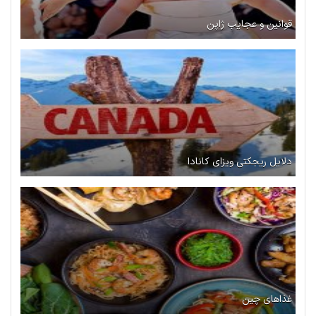
قوانین و عجایب ژاپن
دلایل ریجکتی ویزای کانادا
غذاهای چین