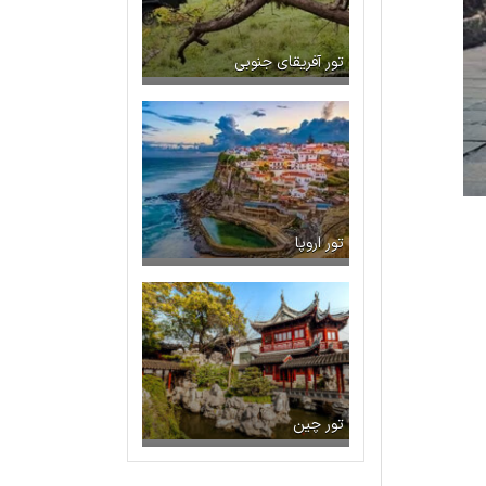
تور آفریقای جنوبی
تور اروپا
تور چین