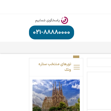
پاسخگوی شماییم
021-88880000
تورهای منتخب ستاره
ونک