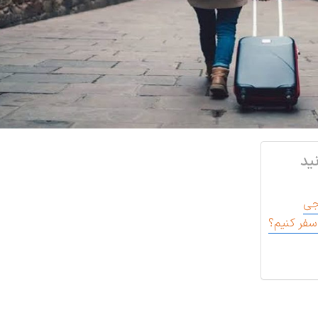
ید
جی
سفر کنیم؟