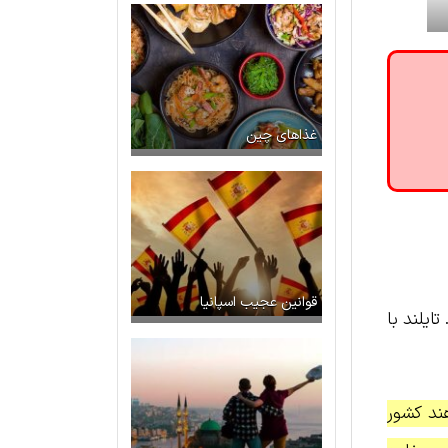
غذاهای چین
قوانین عجیب اسپانیا
ایلند با
ند کشور