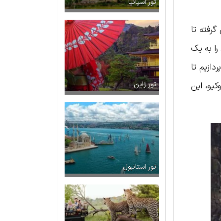
تور اسپانیا
رفته تا
ا به یک
دازیم تا
کیو، این
تور ژاپن
تور استانبول