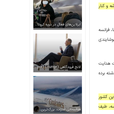
ه و کنار
ایرلاین‌های فعال در دوره کرونا کدام‌ها هستند و به چه مقاصدی پرواز دارند؟
، فرانسه
وشایندی
ات هدایت
لانج فرودگاهی (Airport Lounge) چیست؟
شته برده
ین کشور
سه، طیف
هواپیمایی امارات، بزرگ‌ترین شرکت هواپیمایی خاورمیانه