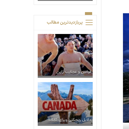
پربازدیدترین مطالب
قوانین و عجایب ژاپن
دلایل ریجکتی ویزای کانادا