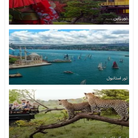
تور ژاپن
تور استانبول