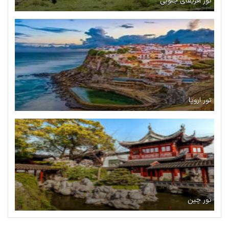
تور آفریقای جنوبی
تور اروپا
تور چین