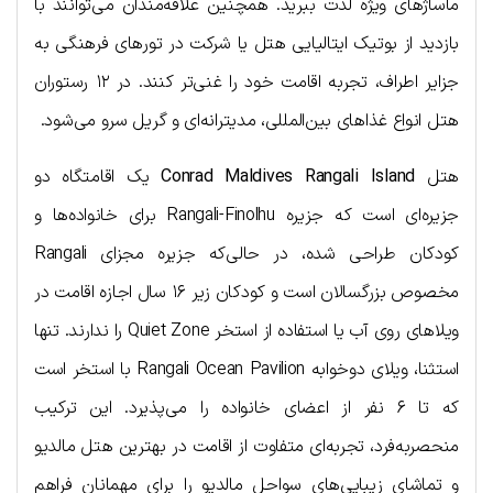
ماساژهای ویژه لذت ببرید. همچنین علاقه‌مندان می‌توانند با
بازدید از بوتیک ایتالیایی هتل یا شرکت در تورهای فرهنگی به
جزایر اطراف، تجربه اقامت خود را غنی‌تر کنند. در ۱۲ رستوران
هتل انواع غذاهای بین‌المللی، مدیترانه‌ای و گریل سرو می‌شود.
هتل
Conrad Maldives Rangali Island
یک اقامتگاه دو
جزیره‌ای است که جزیره Rangali-Finolhu برای خانواده‌ها و
کودکان طراحی شده، در حالی‌که جزیره مجزای Rangali
مخصوص بزرگسالان است و کودکان زیر ۱۶ سال اجازه اقامت در
ویلاهای روی آب یا استفاده از استخر Quiet Zone را ندارند. تنها
استثنا، ویلای دوخوابه Rangali Ocean Pavilion با استخر است
که تا ۶ نفر از اعضای خانواده را می‌پذیرد. این ترکیب
منحصر‌به‌فرد، تجربه‌ای متفاوت از اقامت در بهترین هتل مالدیو
و تماشای زیبایی‌های سواحل مالدیو را برای مهمانان فراهم