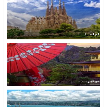
تور اسپانیا
تور ژاپن