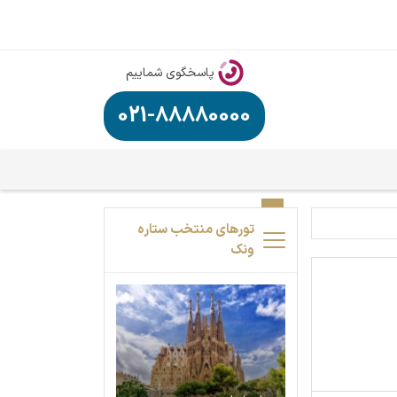
پاسخگوی شماییم
021-88880000
تورهای منتخب ستاره
ونک