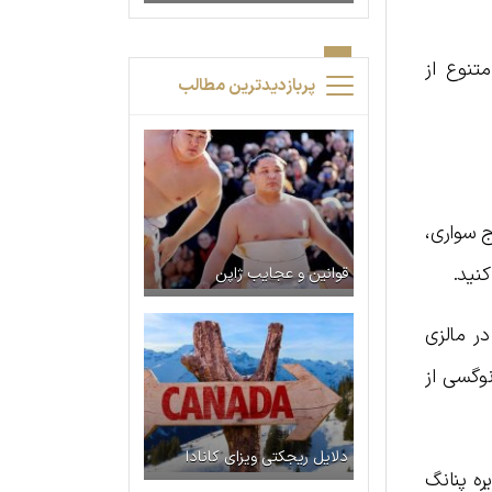
تنوع از
پربازدیدترین مطالب
ج سواری،
نید.
قوانین و عجایب ژاپن
ر مالزی
نوگسی از
دلایل ریجکتی ویزای کانادا
ه پنانگ