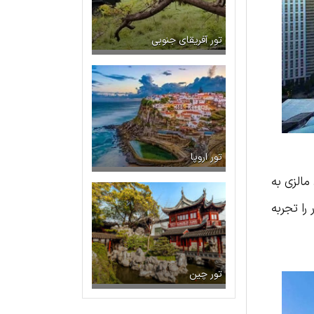
تور آفریقای جنوبی
تور اروپا
مالزی به
را تجربه
تور چین