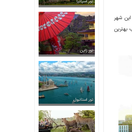
تور اسپانیا
 این شهر
 بهترین
تور ژاپن
تور استانبول