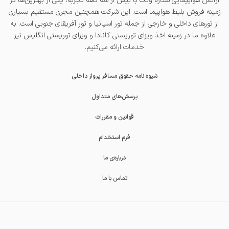
آژانس هواپیمایی ستاره ونک با بیش از سه دهه تجربه، یکی از بهترین‌ها در
زمینه فروش بلیط هواپیما است. این شرکت همچنین مجری مستقیم بسیاری
از تورهای داخلی و خارجی از جمله
تور اسپانیا
و
تور آفریقای جنوبی
است. به
علاوه ما در زمینه اخذ
ویزای توریستی کانادا
و
ویزای توریستی انگلیس
نیز
خدمات ارائه می‌کنیم.
شیوه نامه حقوق مسافر پرواز داخلی
پرسش‌های متداول
قوانین و مقررات
فرم استخدام
درباره‌ی ما
تماس با ما