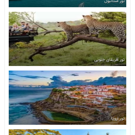
تور استانبول
تور آفریقای جنوبی
تور اروپا