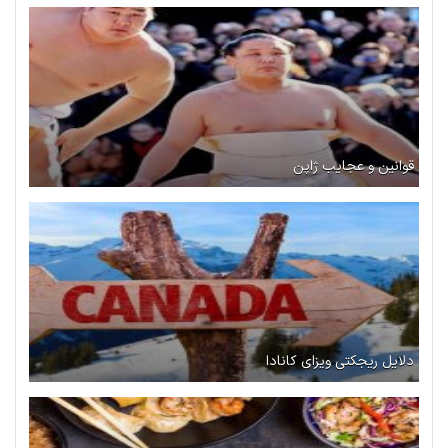
قوانین و عجایب ژاپن
دلایل ریجکتی ویزای کانادا