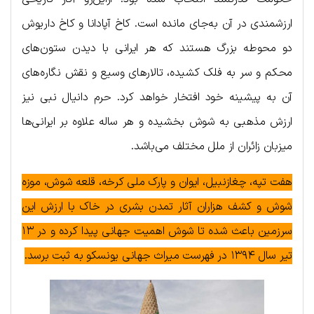
ارزشمندی در آن به‌جای مانده است. کاخ آپادانا و کاخ داریوش
دو محوطه بزرگ هستند که هر ایرانی با دیدن ستون‌های
محکم و سر به فلک کشیده، تالارهای وسیع و نقش نگاره‌های
آن به پیشینه خود افتخار خواهد کرد. حرم دانیال نبی نیز
ارزش مذهبی به شوش بخشیده و هر ساله علاوه بر ایرانی‌ها
میزبان زائران از ملل مختلف می‌باشد.
هفت تپه، چغازنبیل، ایوان و پارک ملی کرخه، قلعه شوش، موزه
شوش و کشف هزاران آثار تمدن بشری در خاک با ارزش این
سرزمین باعث شده تا شوش اهمیت جهانی پیدا کرده و در ۱۳
تیر سال ۱۳۹۴ در فهرست میراث جهانی یونسکو به ثبت برسد.