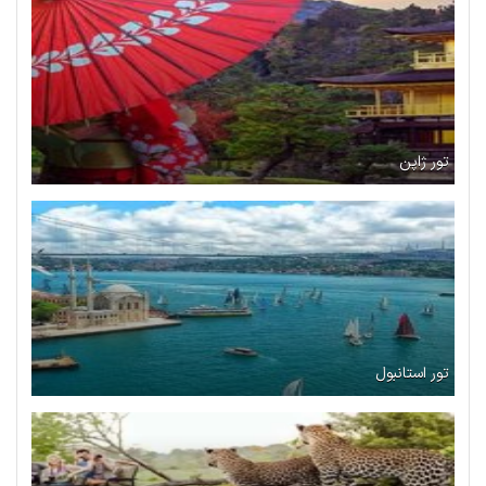
تور ژاپن
تور استانبول