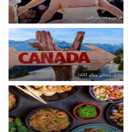
قوانین و عجایب ژاپن
دلایل ریجکتی ویزای کانادا