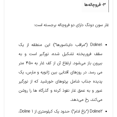
۳- فروچاله‌ها
غار سون دونگ دارای دو فروچاله برجسته است:
Doline1 (“مراقب دایناسورها”): این منطقه از یک
سقف فروریخته تشکیل شده، نورگیر است و به
بیرون باز می‌شود. ارتفاع آن از کف غار به ۴۵۰ متر
می رسد. در روزهای آفتابی بین ژانویه و مارس، یک
پدیده جذاب شامل پرتوهای خورشید که از نورگیر
عبور و به عمق غار نفوذ کرده و گذرگاه ها را روشن
می‌کند، رخ می‌دهد.
Doline2 (“باغ ادام”): حدود یک کیلومتری از Doline 1،