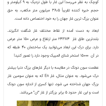
کوچک به نظر می‌رسد! این غار با طول نزدیک به ۹ کیلومتر و
حجم خیره کننده تقریباً ۳۸٫۵ میلیون متر مکعب، به حق
عنوان بزرگ ترین غار جهان را به خود اختصاص داده است.
ابعاد به دست آمده از نقاط مختلف غار شگفت انگیزند.
بلندترین طاق غار ۲۴۳۸۴ متر ارتفاع و عرض ۱۵۰ متر عرض
دارد. برای درک این ابعاد می‌توانید یک ساختمان ۴۰ طبقه که
در آن ۱۵۰۰۰ استخر شنای المپیک وجود دارد را تصور کنید!
عظمت سون دونگ در مقایسه با دیگر غارهای بزرگ دنیا بیشتر
درک می‌شود. به عنوان مثال، غار En که به عنوان سومین غار
بزرگ جهان شناخته می شود، تنها کسری از اندازه سون دونگ
است و این غار حدود ۵ برابر بزرگتر از غار “ان” می‌باشد.