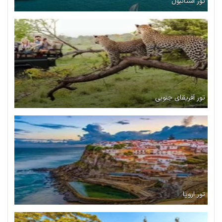
تور استانبول
تور آفریقای جنوبی
تور اروپا