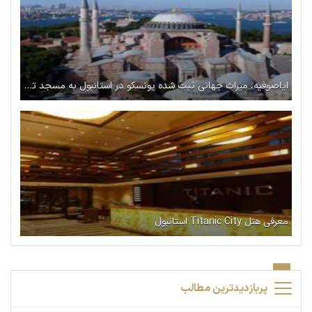
ایاصوفیه، میراث جهانی ثبت شده یونسکو در استانبول به مسجد تبدیل شد
معرفی هتل Titanic City استانبول
پربازدیدترین مطالب