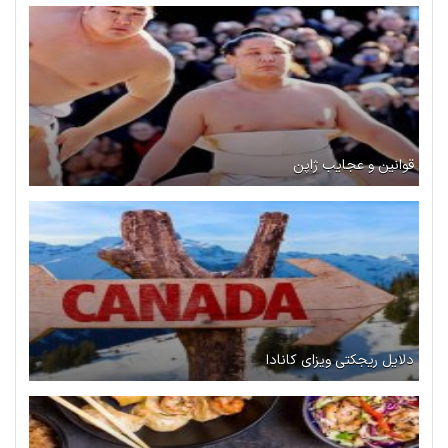
قوانین و عجایب ژاپن
دلایل ریجکتی ویزای کانادا