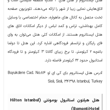
هتل ایستانروم از هتل های ۴ ستاره منطقه شیشلی است و
اتاق‌هایش نمایی زیبا از شهر را ارائه می‌دهند. تلویزیون صفحه
تخت متصل به کانال های ماهواره، حمام اختصاصی با وسایل
کامل بهداشتی، تراس و کمد لباس از دیگر امکانات اتاق های
هتل ایستانروم هستند. از امکانات کلی هتل می‌توان به وای
فای رایگان و ترانسفر فرودگاهی اشاره کرد. این هتل تا دولما
باغچه ۲ کیلومتر، تا برج زیبای گالاتا ۳ کیلومتر و تا فرودگاه
استانبول حدود ۲۲ کیلومتر فاصله دارد.
آدرس هتل ایستانروم بای کی ای او: Buyukdere Cad. No:84
Sisli, Sisli, 34398 Istanbul, Turkey
هتل هیلتون استانبول بومونتی (Hilton Istanbul
Bomonti Hotel)