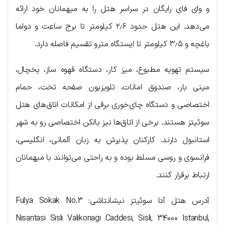
و وای فای رایگان در سراسر هتل را به میهمانان خود ارائه
می‌دهد. این هتل حدود ۲٫۶ کیلومتر تا برج ساعت و دولما
باغچه و ۳٫۵ کیلومتر تا ایستگاه مترو تقسیم فاصله دارد.
سیستم تهویه مطبوع، میز کار، دستگاه قهوه ساز، یخچال،
مینی بار، صندوق امانات، تلویزیون صفحه تخت، حمام
اختصاصی و دستگاه چای‌خوری برقی از امکانات اتاق‌های هتل
سوئیتز هستند. برخی از اتاق‌ها نیز بالکن اختصاصی رو به شهر
استانبول دارند. کارکنان پذیرش به زبان آلمانی، انگلیسی،
فرانسوی و روسی مسلط بوده و به راحتی می‌توانند با میهمانان
ارتباط برقرار کنند.
آدرس هتل آدا سوئیتز نیشانتاشی: Fulya Sokak No.3
Nisantasi Sisli Valikonagi Caddesi, Sisli, 34000 Istanbul,