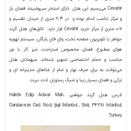
Cevahir می‌رسیم. این هتل دارای استخر سرپوشیده، فضای باز
و مرکز تناسب اندام بوده و در ۲٫۴ متری از میدان تقسیم و
۰٫۷ متری از مرکز خرید Cevahir قرار دارد. اتاق‌های هتل گرند
جواهر با تلویزیون صفحه تخت، وای فای رایگان، سیستم تهویه
هوای مطبوع، فضای مخصوص استراحت، میز کار با نور
مناسب و حمام اختصاصی تجهیز شده‌اند. میهمانان هتل
می‌توانند به برای صرف نهار و شام از غذاهای مدیترانه ای و
ترکی و فضای بسیار زیبا و شیک رستوران لذت ببرند.
آدرس هتل گرند جواهیر: Halide Edip Adıvar Mah.
Darülaceze Cad. No:5 Şişli İstanbul , Sisli, 34381 Istanbul,
Turkey