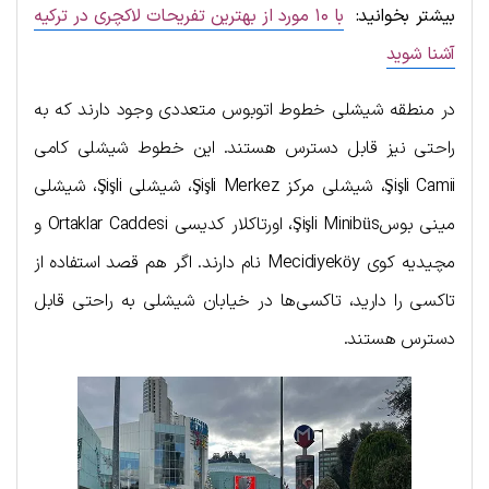
بیشتر بخوانید:
با ۱۰ مورد از بهترین تفریحات لاکچری در ترکیه
آشنا شوید
در منطقه شیشلی خطوط اتوبوس متعددی وجود دارند که به
راحتی نیز قابل دسترس هستند. این خطوط شیشلی کامی
Şişli Camii، شیشلی مرکز Şişli Merkez، شیشلی Şişli، شیشلی
مینی بوسŞişli Minibüs، اورتاکلار کدیسی Ortaklar Caddesi و
مچیدیه کوی Mecidiyeköy نام دارند. اگر هم قصد استفاده از
تاکسی را دارید، تاکسی‌ها در خیابان شیشلی به راحتی قابل
دسترس هستند.