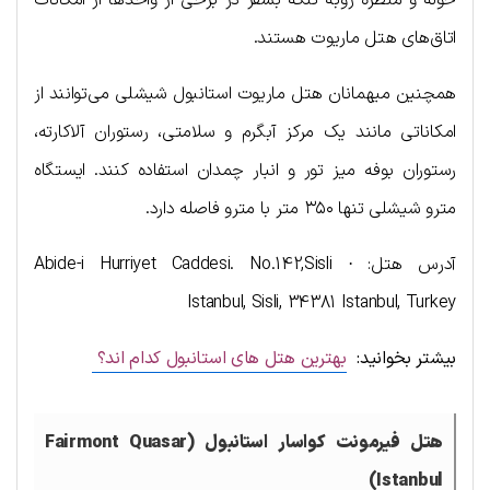
حوله و منظره روبه تنگه بسفر در برخی از واحدها از امکانات
اتاق‌های هتل ماریوت هستند.
همچنین میهمانان هتل ماریوت استانبول شیشلی می‌توانند از
امکاناتی مانند یک مرکز آبگرم و سلامتی، رستوران آلاکارته،
رستوران بوفه میز تور و انبار چمدان استفاده کنند. ایستگاه
مترو شیشلی تنها ۳۵۰ متر با مترو فاصله دارد.
آدرس هتل: Abide-i Hurriyet Caddesi. No.142,Sisli ·
Istanbul, Sisli, 34381 Istanbul, Turkey
بیشتر بخوانید:
بهترین هتل های استانبول کدام اند؟
هتل فیرمونت کواسار استانبول (Fairmont Quasar
Istanbul)