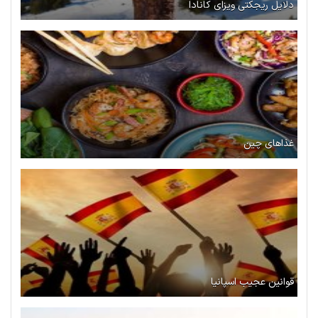
دلایل ریجکتی ویزای کانادا
غذاهای چین
قوانین عجیب اسپانیا