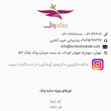
۰۲۱ ۸۸۸۸۰۰۰۰
-
۰۲۱ ۴۲۳۰۹
09025198267
پشتیبانی خرید آنلاین
info@setarehvanak.com
تهران، چهارراه جهان کودک، به سمت میدان ونک پلاک ۵۳
شگفت انگیز‌ترین مکان‌های گردشگری را در اینستاگرام ما ببینید.
تورهای ویژه ستاره ونک
تور اروپا
تور تایلند