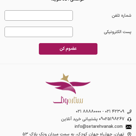
شماره تلفن
پست الکترونیکی
عضوم کن
۰۲۱ ۸۸۸۸۰۰۰۰
-
۰۲۱ ۴۲۳۰۹
09025198267
پشتیبانی خرید آنلاین
info@setarehvanak.com
تهران، چهارراه جهان کودک، به سمت میدان ونک پلاک ۵۳