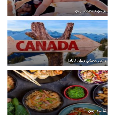
قوانین و عجایب ژاپن
دلایل ریجکتی ویزای کانادا
غذاهای چین