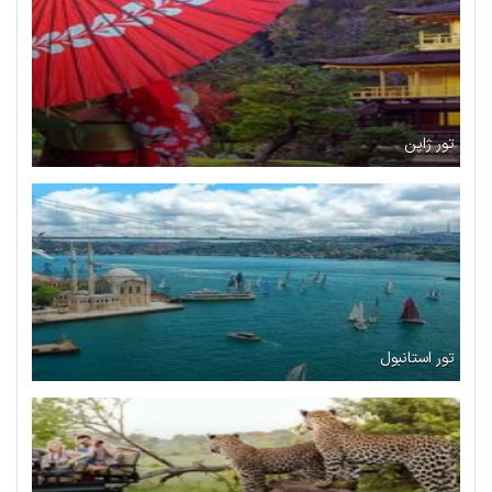
تور ژاپن
تور استانبول