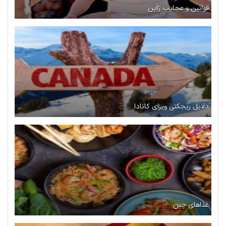
قوانین و عجایب ژاپن
دلایل ریجکتی ویزای کانادا
غذاهای چین