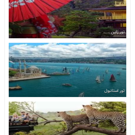
تور ژاپن
تور استانبول