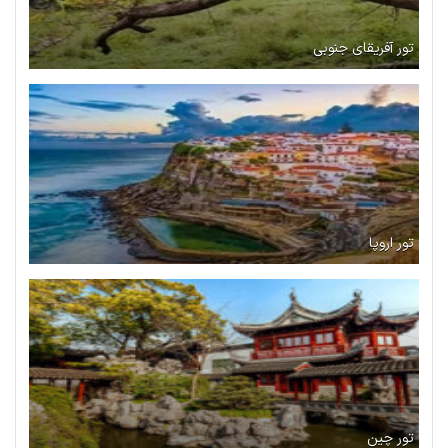
تور آفریقای جنوبی
تور اروپا
تور چین