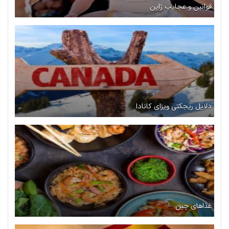
قوانین و عجایب ژاپن
دلایل ریجکتی ویزای کانادا
غذاهای چین