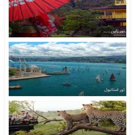
تور ژاپن
تور استانبول