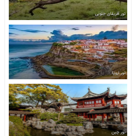
تور آفریقای جنوبی
تور اروپا
تور چین