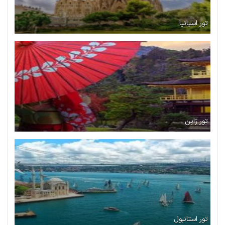
تور اسپانیا
تور ژاپن
تور استانبول