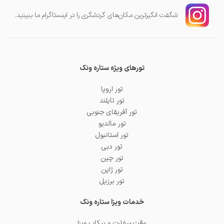
شگفت انگیز‌ترین مکان‌های گردشگری را در اینستاگرام ما ببینید.
تورهای ویژه ستاره ونک
تور اروپا
تور تایلند
تور آفریقای جنوبی
تور مالدیو
تور استانبول
تور دبی
تور چین
تور ژاپن
تور برزیل
خدمات ویزا ستاره ونک
وقت سفارت و پیکاپ ویزا