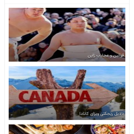
قوانین و عجایب ژاپن
دلایل ریجکتی ویزای کانادا