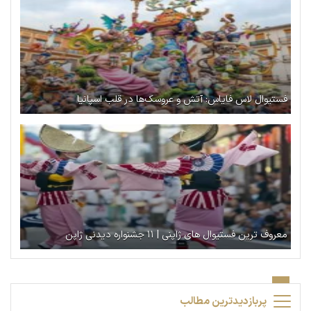
فستیوال لاس فایاس: آتش و عروسک‌ها در قلب اسپانیا
معروف ترین فستیوال های ژاپنی | ۱۱ جشنواره دیدنی ژاپن
پربازدیدترین مطالب