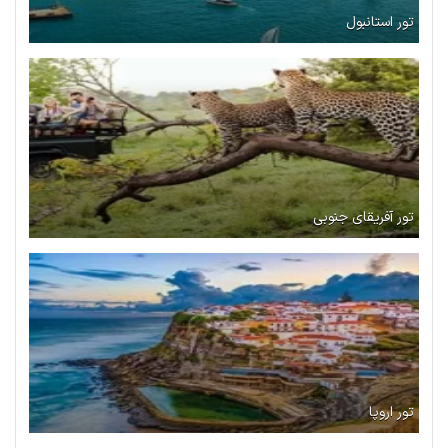
تور استانبول
تور آفریقای جنوبی
تور اروپا