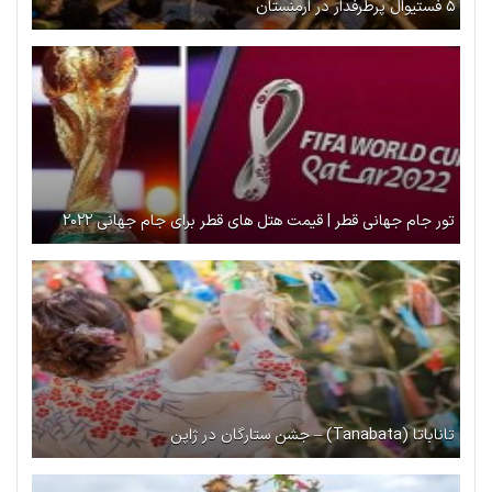
۵ فستیوال پرطرفدار در ارمنستان
تور جام جهانی قطر | قیمت هتل های قطر برای جام جهانی ۲۰۲۲
تاناباتا (Tanabata) – جشن ستارگان در ژاپن