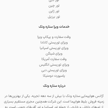
تور دبی
تور چین
تور ژاپن
تور برزیل
خدمات ویزا ستاره ونک
وقت سفارت و پیکاپ ویزا
ویزای توریستی کانادا
ویزای توریستی اسپانیا
ویزای شینگن
وقت سفارت آمریکا
ویزای توریستی انگلیس
ویزای توریستی دبی
پاسپورت دومنیکا
درباره ستاره ونک
آژانس هواپیمایی ستاره ونک با بیش از سه دهه تجربه، یکی از بهترین‌ها در
زمینه فروش بلیط هواپیما است. این شرکت همچنین مجری مستقیم بسیاری
از تورهای داخلی و خارجی از جمله
تور اسپانیا
و
تور آفریقای جنوبی
است. به