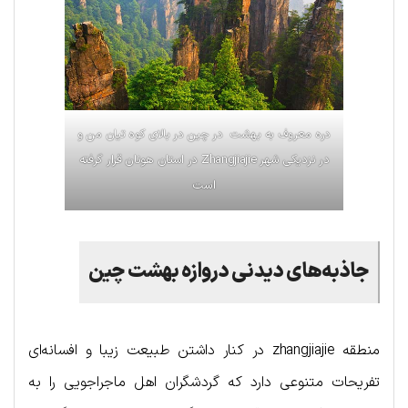
دره معروف به بهشت در چین در بالای کوه تیان من و
در نزدیکی شهر Zhangjiajie در استان هونان قرار گرفته
است
جاذبه‌های دیدنی دروازه بهشت چین
منطقه zhangjiajie در کنار داشتن طبیعت زیبا و افسانه‌ای
تفریحات متنوعی دارد که گردشگران اهل ماجراجویی را به