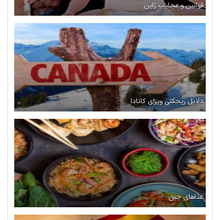
قوانین و عجایب ژاپن
دلایل ریجکتی ویزای کانادا
غذاهای چین