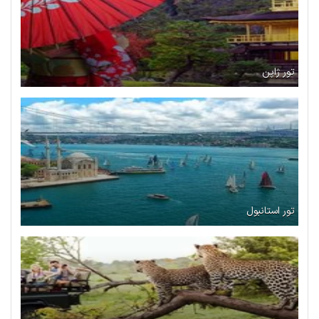
تور ژاپن
تور استانبول