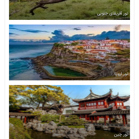
تور آفریقای جنوبی
تور اروپا
تور چین