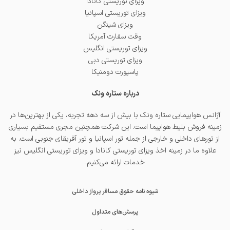
ویزای توریستی کانادا
ویزای توریستی اسپانیا
ویزای شینگن
وقت سفارت آمریکا
ویزای توریستی انگلیس
ویزای توریستی دبی
پاسپورت دومنیکا
درباره ستاره ونک
آژانس هواپیمایی ستاره ونک با بیش از سه دهه تجربه، یکی از بهترین‌ها در
زمینه فروش بلیط هواپیما است. این شرکت همچنین مجری مستقیم بسیاری
از تورهای داخلی و خارجی از جمله
تور اسپانیا
و
تور آفریقای جنوبی
است. به
علاوه ما در زمینه اخذ
ویزای توریستی کانادا
و
ویزای توریستی انگلیس
نیز
خدمات ارائه می‌کنیم.
شیوه نامه حقوق مسافر پرواز داخلی
پرسش‌های متداول