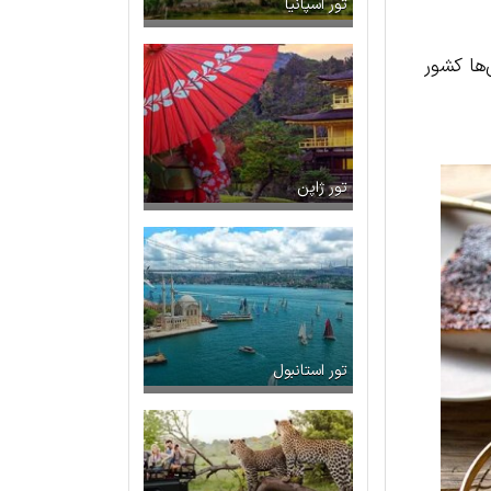
تور اسپانیا
ها کشور
تور ژاپن
تور استانبول