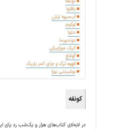
کونفه
باقلوا
آب‌میوه ترش
لوکوم
حلوا
دوندورما
کیک موزاییکی
گولاچ
قهوه ترک و چای کمر باریک
نوشیدنی بوزا
کونفه
در لابه‌لای کتاب‌های هزار و یک‌شب رد پای ا