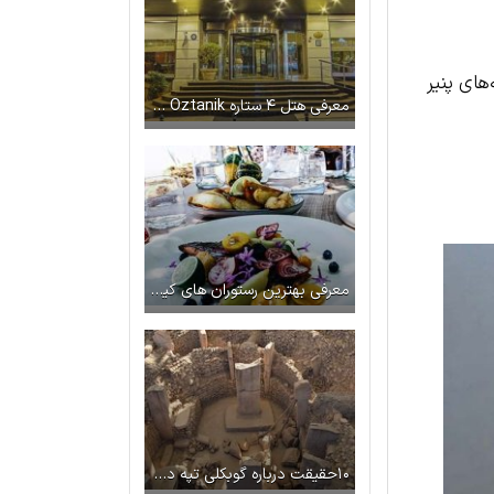
های پنیر
معرفی هتل ۴ ستاره Grand Oztanik استانبول
معرفی بهترین رستوران‌ های کیپ تاون در آفریقای جنوبی
۱۰حقيقت درباره گوبکلی تپه در ترکیه