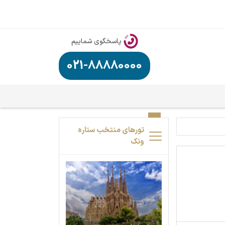
پاسخگوی شماییم
021-88880000
تورهای منتخب ستاره
ونک