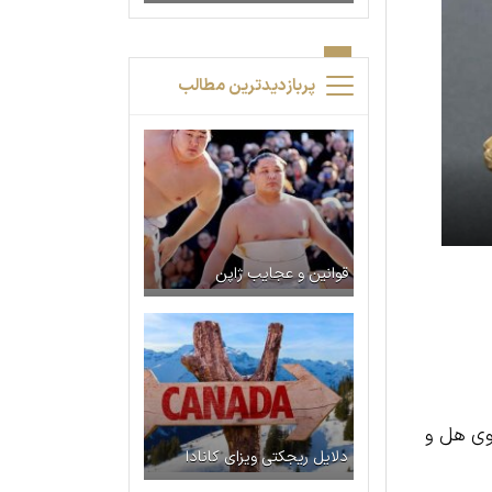
پربازدیدترین مطالب
قوانین و عجایب ژاپن
بوی هل و
دلایل ریجکتی ویزای کانادا