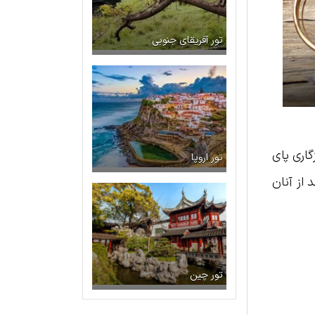
تور آفریقای جنوبی
گاری پای
تور اروپا
 از آنان
تور چین