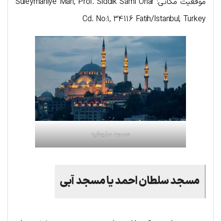
موقعیت مکانی: Suleymaniye Mah, Prof. Siddik Sami Onar
Cd. No:1, 34116 Fatih/Istanbul, Turkey
مسجد سلیمانیه
مسجد سلطان احمد یا مسجد آبی