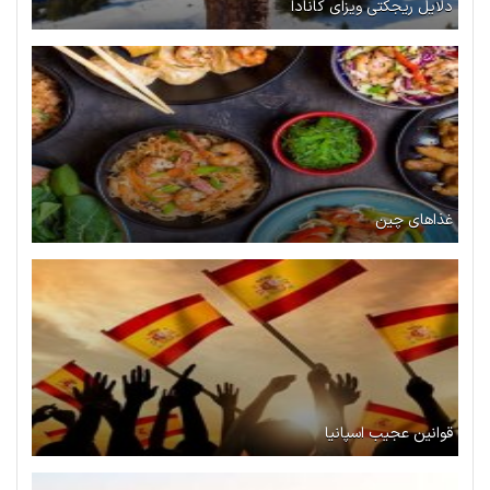
دلایل ریجکتی ویزای کانادا
غذاهای چین
قوانین عجیب اسپانیا