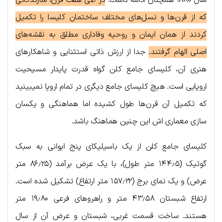
سال ۱۸۸۰ همچنان ادامه داشت.
در طی هفت قرن، سازندگانی
که از قرن‌ها و نسل‌های مختلف ساختمان کلیسا را تکمیل
کردند از همان ایمان و روحیه وفاداری مطلق به نقشه‌های
اصلی الهام گرفتند.
جدا از ارزش ذاتی استثنایی و شاهکارهای
هنری آن، کلیسای جامع کلن گواه قدرت پایدار مسیحیت
اروپایی است. هیچ کلیسای جامع دیگری در تمام اروپا نمیبینید
که تکمیل آن قرن‎‌ها طول کشیده اما هماهنگی و یکسان
سازی معماری اش این چنین هماهنگ باشد.
کلیسای جامع کلن از یک باسیلیکای پنج ایوانی به سبک
گوتیک (۱۴۴٫۵ متر طول)، با یک عرض برآمد (۸۶٫۲۵ متر
عرض) و یک نمای برج (۱۵۷٫۲۲ متر ارتفاع) تشکیل شده است.
ارتفاع شبستان ۴۳٫۵۸ متر و راهروهای فرعی ۱۹٫۸۰ متر
هستند. ساخت قسمت غربی، شبستان و عرض آن از سال