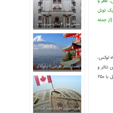
کفش، عطر و
یک تونل
رین آکواریوم سرپوشیده جهان شناخته شده است و بیش از ۳۳٫۰۰۰ آبزی (از جمله
معرفی هتل ۴ ستاره سورینت مریم کیش
فیت ۷۹۰۰ جای پارک، ۱۰۰ رستوران و کافه، بیش از ۸۰ فروشگاه لوکس،
راهنمای سفر به ژاپن | چگونه با بوجه کم به ژاپن سفر کنیم؟
الن تئاتر و
مرکز هنرهای اجتماعی با ظرفیت ۵۰۰ نفر از دیگر امکانات تفریحی در این بازار لوکس است. اینجا یک هتل مجلل با ۲۵۰
قیمت ویزای کانادا چقدر است؟ + راهنمای جامع