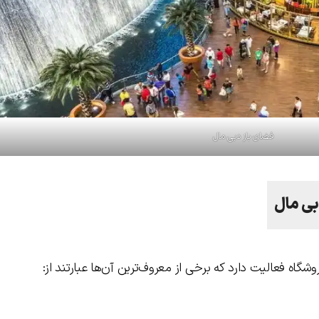
فضای باز دبی مال
بی
مال