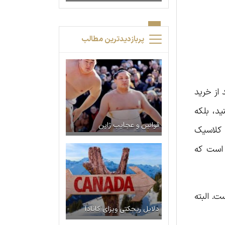
پربازدیدترین مطالب
 از خرید
ستراحت کنید، بلکه
قوانین و عجایب ژاپن
 کلاسیک
 است که
ت. البته
دلایل ریجکتی ویزای کانادا