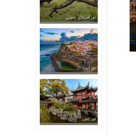
تور آفریقای جنوبی
تور اروپا
تور چین