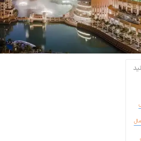
ید
ل
مال