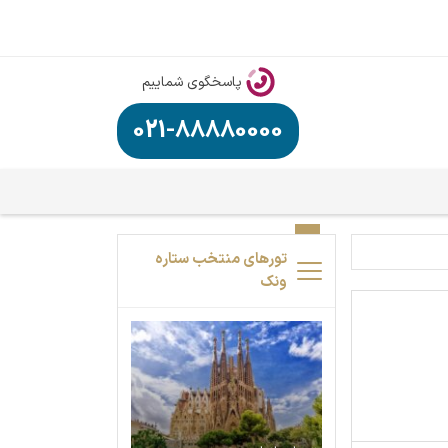
پاسخگوی شماییم
021-88880000
تورهای منتخب ستاره
ونک