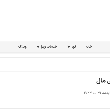
خانه
تور
خدمات ویزا
وبلاگ
ی مال
 31 مه 2023