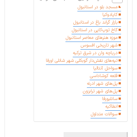
مسجد بلو در استانبول
کاپادوکیا
بازار گراند باغ در استانبول
کاخ توپ‌کاپی در استانبول
موزه هنرهای معاصر استانبول
شهر تاریخی افسوس
دریاچه وان در شرق ترکیه
تپه‌های نقش‌دار گوبکلی شهر شانلی اورفا
سواحل آنتالیا
قلعه کوشاداسی
پل‌های شهر ادرنه
پل‌های شهر ترابزون
سانلیورفا
انطاکیه
سوالات متداول