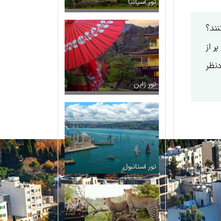
تور اسپانیا
نند؟
پر از
دنظر
تور ژاپن
تور استانبول