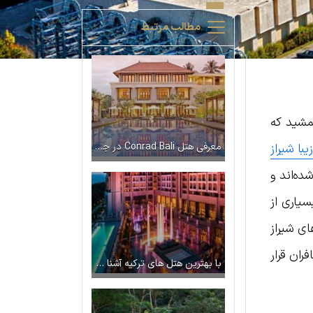
مطالب مرتبط
مشید که
یبا شیراز
معرفی هتل Conrad Bali در جزیره بالی
ده‌اند و
سیاری از
ی شیراز
فران قرار
با بهترین هتل های ترکیه آشنا شوید