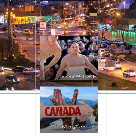
پربازدیدترین مطالب
قوانین و عجایب ژاپن
دلایل ریجکتی ویزای کانادا