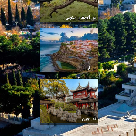
تور آفریقای جنوبی
تور اروپا
تور چین