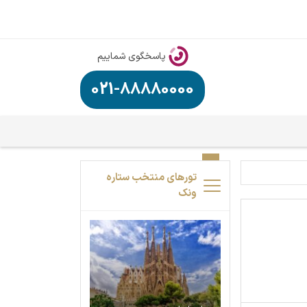
پاسخگوی شماییم
021-88880000
تورهای منتخب ستاره
ونک