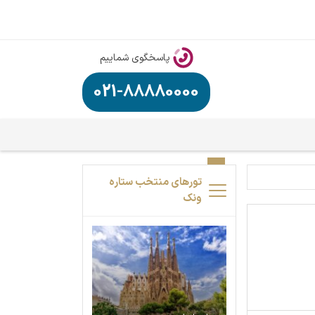
پاسخگوی شماییم
021-88880000
تورهای منتخب ستاره
ونک