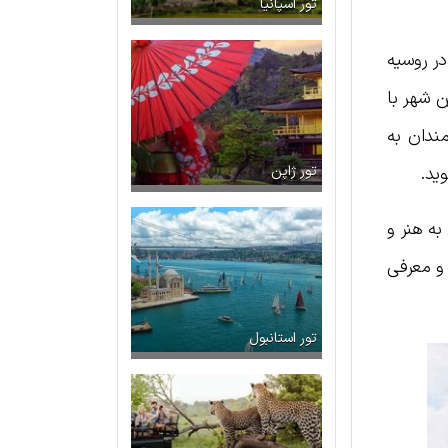
تور اسپانیا
در روسیه
ن شهر با
ندان به
ید.
تور ژاپن
به هنر و
 و معرفی
تور استانبول