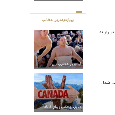
پربازدیدترین مطالب
ر زیر به
قوانین و عجایب ژاپن
، شما را
دلایل ریجکتی ویزای کانادا