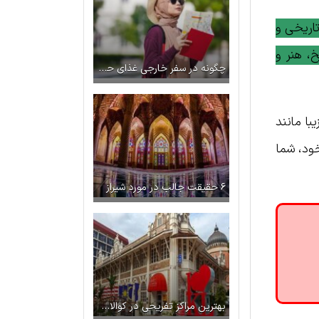
تاریخی و
خ، هنر و
چگونه در سفر خارجی غذای حلال پیدا کنیم؟
با مانند
خود، شما
۶ حقیقت جالب در مورد شیراز
بهترین مراکز تفریحی در کوالالامپور- مالزی