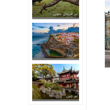
تور آفریقای جنوبی
تور اروپا
تور چین