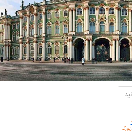
ید
زبورگ