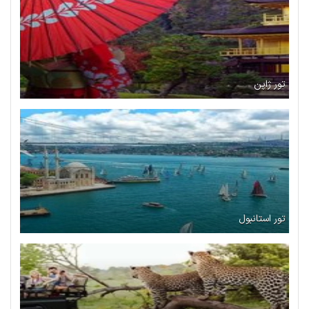
تور ژاپن
تور استانبول