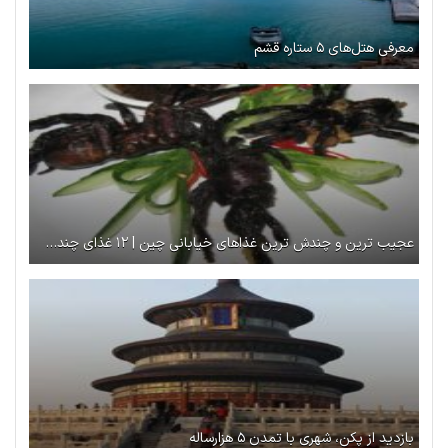
معرفی هتل‌های ۵ ستاره قشم
عجیب ترین و چندش ترین غذاهای خیابانی چین | ۱۲ غذای چندش آور در چین
بازدید از پکن، شهری با تمدن ۵ هزارساله