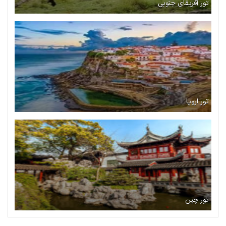
تور آفریقای جنوبی
تور اروپا
تور چین