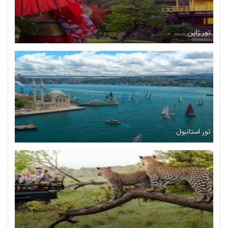
تور ژاپن
تور استانبول