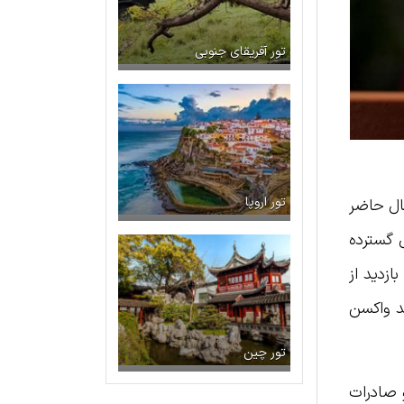
تور آفریقای جنوبی
تور اروپا
حال حاضر
وضوع و استقبال گسترده
زدید از
ند واکسن
تور چین
 صادرات