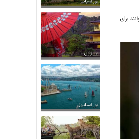
تور اسپانیا
نند برای
تور ژاپن
تور استانبول