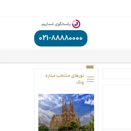
پاسخگوی شماییم
021-88880000
تورهای منتخب ستاره
ونک