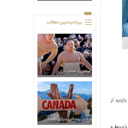
پربازدیدترین مطالب
قوانین و عجایب ژاپن
ازدید از
دلایل ریجکتی ویزای کانادا
ذی‌ربط و