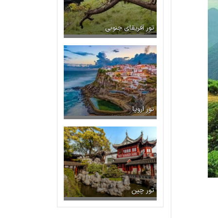
تور آفریقای جنوبی
تور اروپا
تور چین