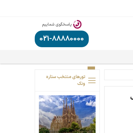
پاسخگوی شماییم
021-88880000
تورهای منتخب ستاره
ونک