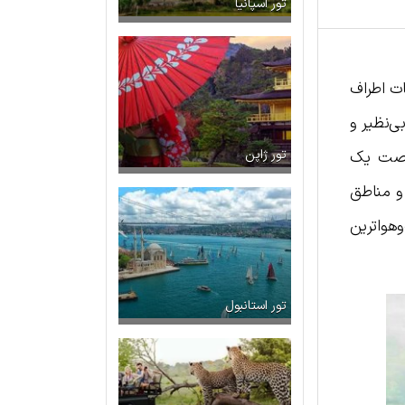
تور اسپانیا
ات اطراف
ی‌نظیر و
فرصت یک
تور ژاپن
 و مناطق
هواترین
تور استانبول