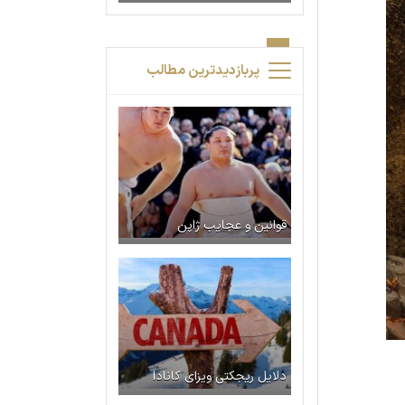
پربازدیدترین مطالب
قوانین و عجایب ژاپن
دلایل ریجکتی ویزای کانادا