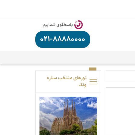
پاسخگوی شماییم
021-88880000
تورهای منتخب ستاره
ونک