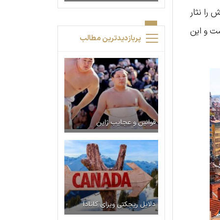
 را نثار
ست و این
پربازدیدترین مطالب
قوانین و عجایب ژاپن
دلایل ریجکتی ویزای کانادا