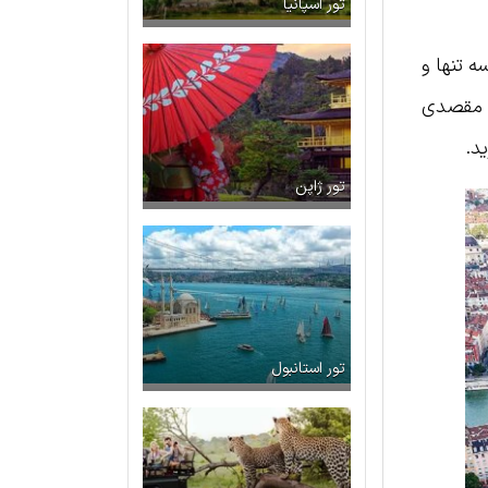
تور اسپانیا
ه تنها و
ند مقصدی
د.
تور ژاپن
تور استانبول