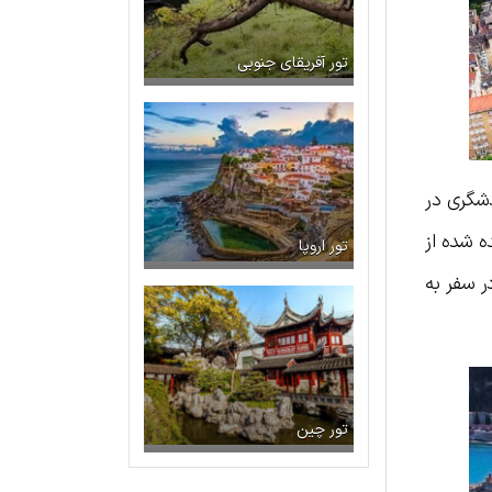
تور آفریقای جنوبی
دشگری در
 شده از
تور اروپا
ر سفر به
تور چین