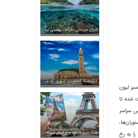
جزایر مرجانی تایلند؛ بهشتی برای غواصی و استراحت
کازابلانکا کجاست؛ شهری که مدرنیته و سنت را ترکیب کرده است
سبز لیون
ث شده تا
س سراسر
ستوران‌ها،
همه چیز درباره برج ایفل فرانسه | راهنمای کامل بازدید از برج ایفل
ا به رخ